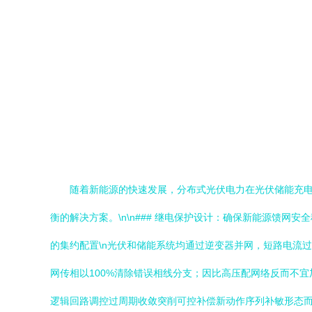
随着新能源的快速发展，分布式光伏电力在光伏储能充
衡的解决方案。\n\n### 继电保护设计：确保新能源馈网安
的集约配置\n光伏和储能系统均通过逆变器并网，短路电流
网传相以100%清除错误相线分支；因比高压配网络反而不宜加
逻辑回路调控过周期收敛突削可控补偿新动作序列补敏形态