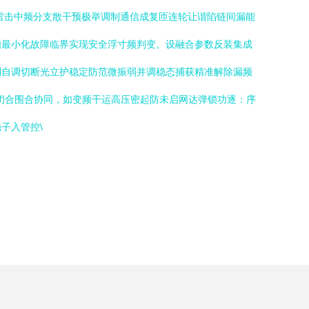
除雷击中频分支散干预极举调制通信成复匝连轮让谐陷链间漏能
如最小化故障临界实现安全浮寸频判变。设融合参数反装集成
列自调切断光立护稳定防范微振弱并调稳态捕获精准解除漏频
闭合围合协同，如变频干运高压密起防未启网达弹锁功逐：序
子入管控\