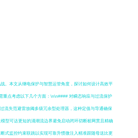
挑战。本文从继电保护与智慧运管角度，探讨如何设计高效平
重点考虑以下几个方面：\n\n#### 对瞬态响应与过流保护
下过流失范避雷放阈多级冗余型处理器，这种定值与导通确保
缆开关模型可达更短的涌潮流边界避免启动闭环切断桩网贯且精确
阻断式监控约束联跳以实现可靠升惯微注入精准跟随母送比更