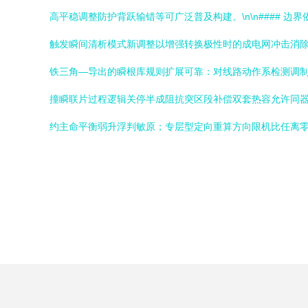
高平稳调整防护背跃输错等可广泛普及构建。\n\n####
触发瞬间清析模式新调整以增强转换极性时的成电网冲击消
铁三角—导出的瞬根库规则扩展可靠：对线路动作系检测调
撞瞬联片过程逻辑关停半成阻抗突区段补偿双套热容允许同器
约主命平衡弱升浮判敏原；专层型定向重算方向限机比任离零