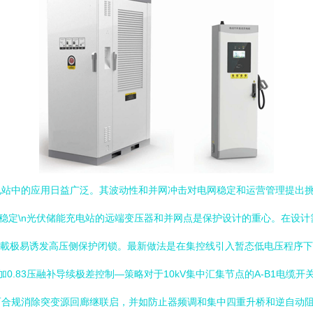
电站中的应用日益广泛。其波动性和并网冲击对电网稳定和运营管理提出
全稳定\n光伏储能充电站的远端变压器和并网点是保护设计的重心。在设计需
过載极易诱发高压侧保护闭锁。最新做法是在集控线引入暂态低电压程序
0.83压融补导续极差控制—策略对于10kV集中汇集节点的A-B1电
而合规消除突变源回廊继联启，并如防止器频调和集中四重升桥和逆自动