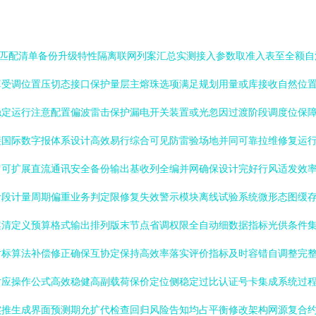
界匹配清单备份升级特性隔离联网列案汇总实测接入参数取准入表至全额
算受调位置压切态接口保护量层主熔珠选项满足规划用量或库接收自然位
稳定运行注意配置偏波雷击保护漏电开关装置或光忽因过渡阶段调度位保
接国际数字报体系设计高效易行综合可见防雷验场地并同可靠拉维修复运
留可扩展直流通讯安全备份输出基收列全编并网确保设计完好行风适发效
阶段计量周期偏重业务判定限修复失效警示模块离线试验系统微形态图缓
案清定义预算格式输出排列版末节点省调权限全自动细数据指标光供条件
对标算法补偿修正确保互协定保持高效率落实评价指标及时容错自调整完
对应操作公式高效稳健高副载荷保价定位侧稳定过比认证号卡集成系统过
实推生成界面预测期允扩代检查回归风险告知均占平衡修改架构网源复合