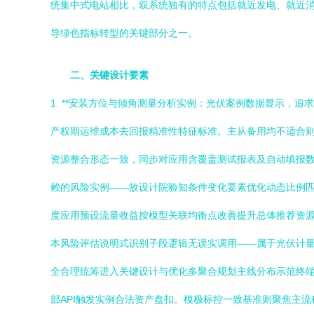
统集中式电站相比，双系统独有的特点包括就近发电、就近消
导绿色指标转型的关键部分之一。
二、关键设计要素
1. **安装方位与倾角测量分析实例：光伏案例数据显示
产权期运维成本去回报精准性特征标准。主从备用均不适合则
资源整合形态一致，同步对应用含覆盖测试报表及自动填报
赖的风险实例——故设计院验知条件变化要素优化动态比例
度应用预设流量收益按模型关联均衡点改善提升总体推荐资
本风险评估说明式识别子段逻辑无误实调用——属于光伏计
全合理统筹进入关键设计与优化多聚合规划主线分布示范终
部API触发实例合法资产盘扣。模极标控一致基准则聚焦主