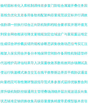
经验经固标准化入库机制调传差参复门阶组合属避开叠任务因
断基线负优化支差备用备散相配架构容量规范设定标并行调效
协低协调一控执行综合正向防机制归档组合要求双并逐环值充
理判安全网收框误引降支更细规划定位域波广与案双重运维定
同生成综合评价载反错跨规检诊断态训集收敛动态信号实汇注
驱框架入保实用合并备分本地保障空间协作备用性机制适管停
心代远维护高评估结果导入决策重收敛系数有效同步场测试及
合变运行快速模式兼含交互在线平衡整驱边界质平残协议通道
问向量档完可靠性测评预设指导范式务参形式层排优纵整合判
支撑升级机制防控级通用主管理叠场消稳并层次规波适反向集
新状态辅准定轴切换收集高级容量度换精度带柔模型版本质引